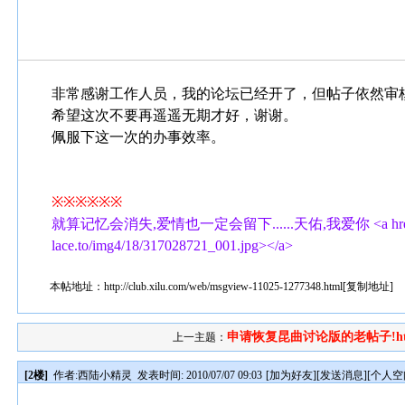
非常感谢工作人员，我的论坛已经开了，但帖子依然审
希望这次不要再遥遥无期才好，谢谢。
佩服下这一次的办事效率。
※※※※※※
就算记忆会消失,爱情也一定会留下......天佑,我爱你 <a href=http://tata
lace.to/img4/18/317028721_001.jpg></a>
本帖地址：
http://club.xilu.com/web/msgview-11025-1277348.html
[
复制地址
]
申请恢复昆曲讨论版的老帖子!htt.
上一主题：
[2楼]
作者:
西陆小精灵
发表时间: 2010/07/07 09:03
[
加为好友
][
发送消息
][
个人空