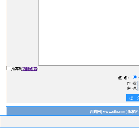
推荐到
西陆名言
:
签 名:
作 者:
密 码:
提 
西陆网
(
www.xilu.com
)版权