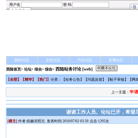
财经社区
女性社区
汽车社区
军事社区
西陆站务讨论
[web]
西陆首页
>
论坛
>
综合
> 综合>
【
全部
】【
精华
】【
热门
】
分类：【
站务公告
】【
问题反馈
】【
帖子审核
】【
网
申请
上一主题：
谢谢工作人员。论坛已开，希望
[楼主]
作者:
炫赫浩熙元
发表时间:2010/07/02 03:59
点击:1295次