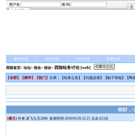
财经社区
女性社区
汽车社区
军事社区
西陆站务讨论
[web]
西陆首页
>
论坛
>
综合
> 综合>
【
全部
】【
精华
】【
热门
】
分类：【
站务公告
】【
问题反馈
】【
帖子审核
】【
网
你好，
[楼主]
作者:
龙飞九天2008
发表时间:2010/05/29 22:25
点击:623次