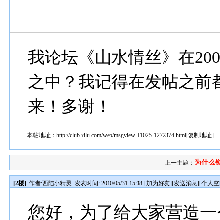
我论坛《山水情丝》在20
之中？我记得在发帖之前
来！多谢！
本帖地址：
http://club.xilu.com/web/msgview-11025-1272374.html
[
复制地址
]
为什么
上一主题：
[2楼]
作者:
西陆小精灵
发表时间: 2010/05/31 15:38
[
加为好友
][
发送消息
][
个人空
您好，为了给大家营造一