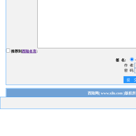
推荐到
西陆名言
:
签 名:
作 者:
密 码:
提 
西陆网
(
www.xilu.com
)版权