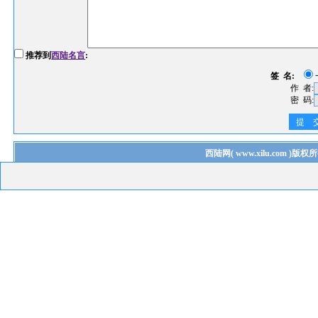
推荐到
西陆名言
:
签 名:
作 者:
密 码:
提 
西陆网
(
www.xilu.com
)版权