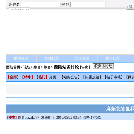
财经社区
女性社区
汽车社区
军事社区
西陆站务讨论
[web]
西陆首页
>
论坛
>
综合
> 综合>
【
全部
】【
精华
】【
热门
】
分类：【
站务公告
】【
问题反馈
】【
帖子审核
】【
网
麻烦您答复我
[楼主]
作者:
kazak777
发表时间:2010/05/22 03:34
点击:1775次