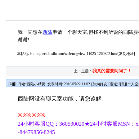
我一直想在
西陆
申请一个聊天室,但找不到所说的西陆服务频
谢谢!
本帖地址：
http://club.xilu.com/web/msgview-11025-1269352.html
[
复制地址
]
我真的需要问问了！
上一主题：
[2楼]
作者:
西陆小精灵
发表时间: 2010/05/22 11:02
[
加为好友
][
发送消息
][
个人空
西陆网没有聊天室功能，请您谅解。
※※※※※※
24小时客服QQ：360530020★24小时客服MSN：xilu
-84479856-8245