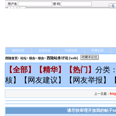
财经社区
女性社区
汽车社区
军事社区
西陆站务讨论
[web]
西陆首页
>
论坛
>
综合
> 综合>
【
全部
】【
精华
】【
热门
】
分类
核
】【
网友建议
】【
网友举报
】
http
上一主题：
请尽快审理开放我的帖子http://cl