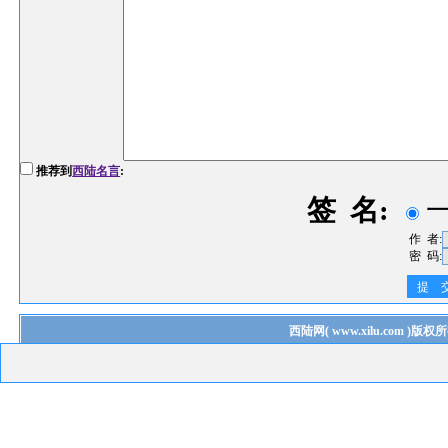
推荐到
西陆名言
:
签 名:
作 者:
密 码:
提 
西陆网
(
www.xilu.com
)版权