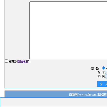
推荐到
西陆名言
:
签 名:
作 者:
密 码:
提 
西陆网
(
www.xilu.com
)版权