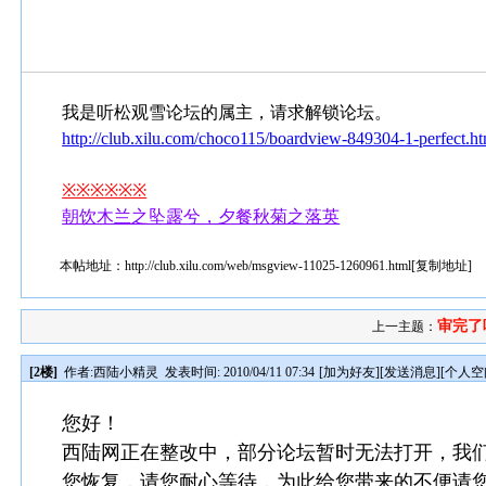
我是听松观雪论坛的属主，请求解锁论坛。
http://club.xilu.com/choco115/boardview-849304-1-perfect.ht
※※※※※※
朝饮木兰之坠露兮，夕餐秋菊之落英
本帖地址：
http://club.xilu.com/web/msgview-11025-1260961.html
[
复制地址
]
审完了
上一主题：
[2楼]
作者:
西陆小精灵
发表时间: 2010/04/11 07:34
[
加为好友
][
发送消息
][
个人空
您好！
西陆网正在整改中，部分论坛暂时无法打开，我
您恢复，请您耐心等待，为此给您带来的不便请