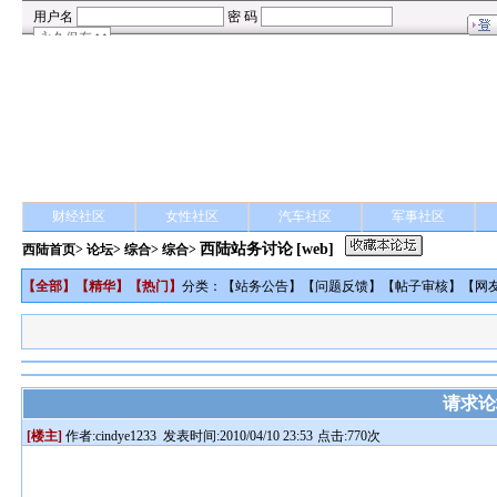
财经社区
女性社区
汽车社区
军事社区
西陆站务讨论
[web]
西陆首页
>
论坛
>
综合
> 综合>
【
全部
】【
精华
】【
热门
】
分类：【
站务公告
】【
问题反馈
】【
帖子审核
】【
网
请求论
[楼主]
作者:
cindye1233
发表时间:2010/04/10 23:53
点击:770次