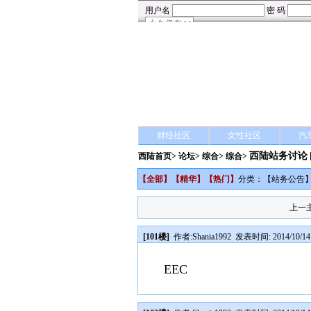
财经社区
女性社区
汽
西陆站务讨论
西陆首页
>
论坛
>
综合
> 综合>
【
全部
】【
精华
】【
热门
】
分类：【
站务公告
上一
[101楼]
作者:
Shania1992
发表时间: 2014/10/14 
EEC