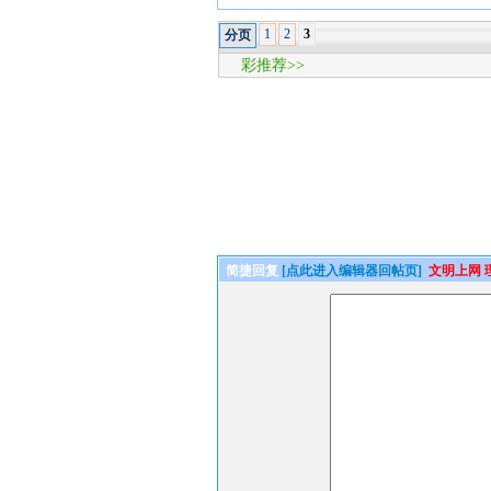
1
2
3
分页
彩推荐>>
简捷回复
[点此进入编辑器回帖页]
文明上网 