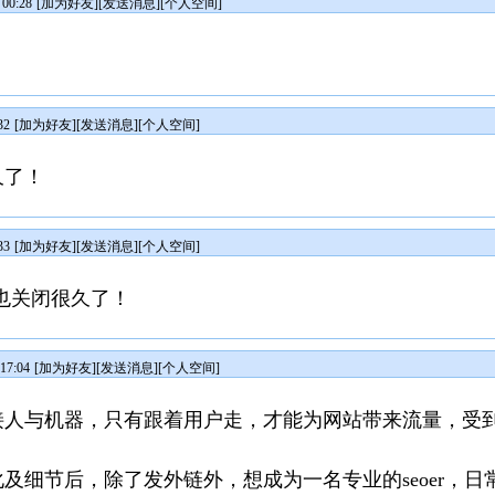
00:28
[
加为好友
][
发送消息
][
个人空间
]
32
[
加为好友
][
发送消息
][
个人空间
]
久了！
33
[
加为好友
][
发送消息
][
个人空间
]
也关闭很久了！
17:04
[
加为好友
][
发送消息
][
个人空间
]
接人与机器，只有跟着用户走，才能为网站带来流量，受
节后，除了发外链外，想成为一名专业的seoer，日