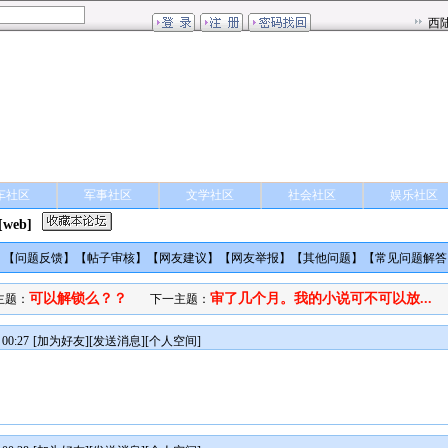
车社区
军事社区
文学社区
社会社区
娱乐社区
[web]
】【
问题反馈
】【
帖子审核
】【
网友建议
】【
网友举报
】【
其他问题
】【
常见问题解答
可以解锁么？？
审了几个月。我的小说可不可以放...
主题：
下一主题：
00:27
[
加为好友
][
发送消息
][
个人空间
]