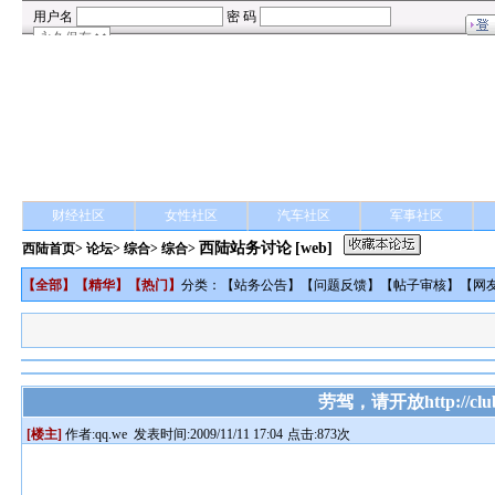
财经社区
女性社区
汽车社区
军事社区
西陆站务讨论
[web]
西陆首页
>
论坛
>
综合
> 综合>
【
全部
】【
精华
】【
热门
】
分类：【
站务公告
】【
问题反馈
】【
帖子审核
】【
网
劳驾，请开放http://club.
[楼主]
作者:
qq.we
发表时间:2009/11/11 17:04
点击:873次