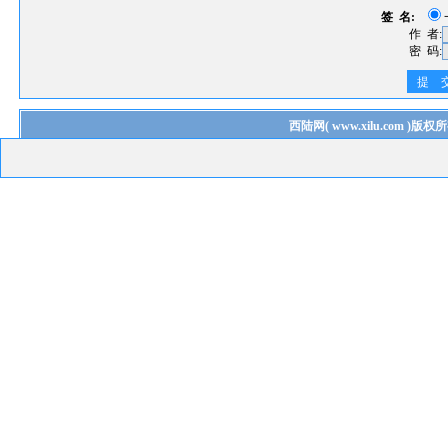
签 名:
作 者:
密 码:
提 
西陆网
(
www.xilu.com
)版权