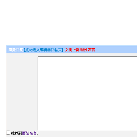
简捷回复
[点此进入编辑器回帖页]
文明上网 理性发言
推荐到
西陆名言
: