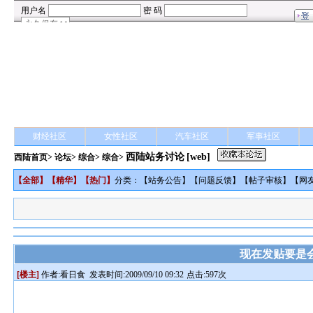
财经社区
女性社区
汽车社区
军事社区
西陆站务讨论
[web]
西陆首页
>
论坛
>
综合
> 综合>
【
全部
】【
精华
】【
热门
】
分类：【
站务公告
】【
问题反馈
】【
帖子审核
】【
网
现在发贴要是
[楼主]
作者:
看日食
发表时间:2009/09/10 09:32
点击:597次