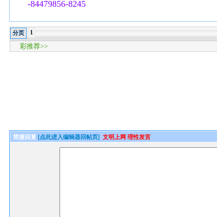
-84479856-8245
1
分页
彩推荐>>
简捷回复
[点此进入编辑器回帖页]
文明上网 理性发言