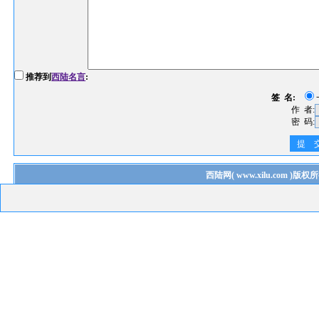
推荐到
西陆名言
:
签 名:
作 者:
密 码:
提 
西陆网
(
www.xilu.com
)版权