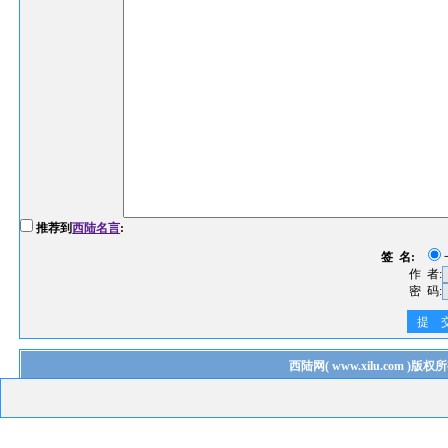
推荐到
西陆名言
:
签 名:
作 者:
密 码:
提 
西陆网
(
www.xilu.com
)版权