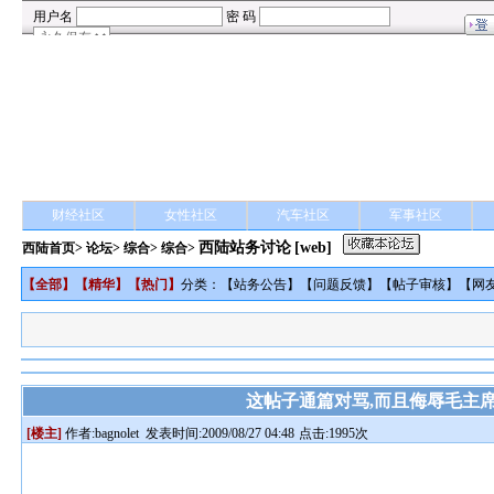
财经社区
女性社区
汽车社区
军事社区
西陆站务讨论
[web]
西陆首页
>
论坛
>
综合
> 综合>
【
全部
】【
精华
】【
热门
】
分类：【
站务公告
】【
问题反馈
】【
帖子审核
】【
网
这帖子通篇对骂,而且侮辱毛主席
[楼主]
作者:
bagnolet
发表时间:2009/08/27 04:48
点击:1995次