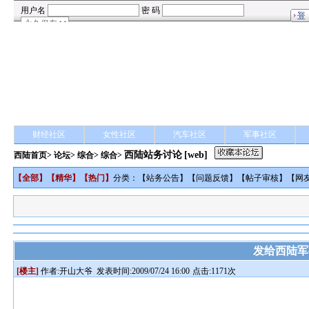
财经社区
女性社区
汽车社区
军事社区
西陆站务讨论
[web]
西陆首页
>
论坛
>
综合
> 综合>
【
全部
】【
精华
】【
热门
】
分类：【
站务公告
】【
问题反馈
】【
帖子审核
】【
网
发给西陆军
[楼主]
作者:
开山大爷
发表时间:2009/07/24 16:00
点击:1171次