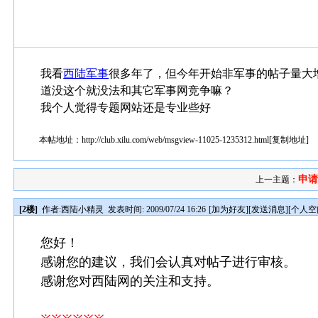
我看
西陆
军事
很多年了，但今年开始非军事的帖子量大增
道没这个就没法和其它军事网竞争嘛？
我个人觉得专题网站还是专业些好
本帖地址：
http://club.xilu.com/web/msgview-11025-1235312.html
[
复制地址
]
申
上一主题：
[2楼]
作者:
西陆小精灵
发表时间: 2009/07/24 16:26
[
加为好友
][
发送消息
][
个人空
您好！
感谢您的建议，我们会认真对帖子进行审核。
感谢您对西陆网的关注和支持。