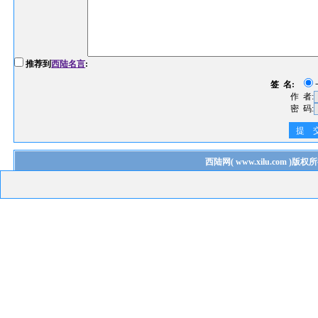
推荐到
西陆名言
:
签 名:
作 者:
密 码:
提 
西陆网
(
www.xilu.com
)版权