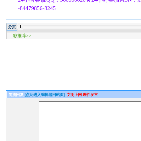
-84479856-8245
1
分页
彩推荐>>
简捷回复
[点此进入编辑器回帖页]
文明上网 理性发言