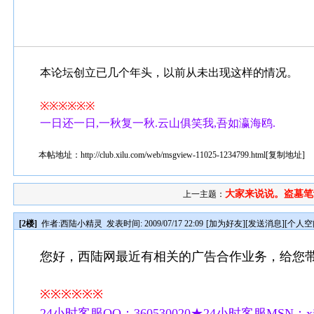
本论坛创立已几个年头，以前从未出现这样的情况。
※※※※※※
一日还一日,一秋复一秋.云山俱笑我,吾如瀛海鸥.
本帖地址：
http://club.xilu.com/web/msgview-11025-1234799.html
[
复制地址
]
大家来说说。盗墓笔记
上一主题：
[2楼]
作者:
西陆小精灵
发表时间: 2009/07/17 22:09
[
加为好友
][
发送消息
][
个人空
您好，西陆网最近有相关的广告合作业务，给您
※※※※※※
24小时客服QQ：360530020★24小时客服MSN：xilu