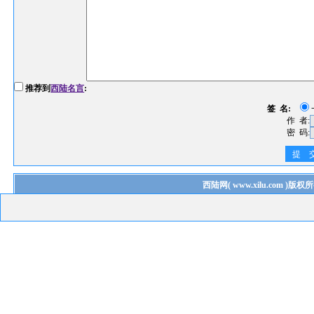
推荐到
西陆名言
:
签 名:
作 者:
密 码:
提 
西陆网
(
www.xilu.com
)版权