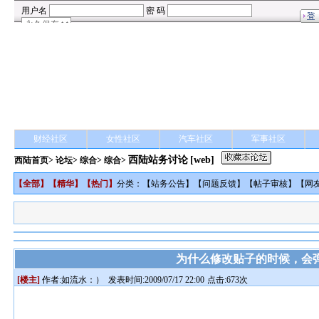
财经社区
女性社区
汽车社区
军事社区
西陆站务讨论
[web]
西陆首页
>
论坛
>
综合
> 综合>
【
全部
】【
精华
】【
热门
】
分类：【
站务公告
】【
问题反馈
】【
帖子审核
】【
网
为什么修改贴子的时候，会
[楼主]
作者:
如流水：）
发表时间:2009/07/17 22:00
点击:673次