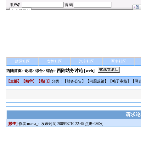
财经社区
女性社区
汽车社区
军事社区
西陆站务讨论
[web]
西陆首页
>
论坛
>
综合
> 综合>
【
全部
】【
精华
】【
热门
】
分类：【
站务公告
】【
问题反馈
】【
帖子审核
】【
网
请求论
[楼主]
作者:
marsa_s
发表时间:2009/07/10 22:46
点击:686次