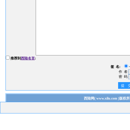
推荐到
西陆名言
:
签 名:
作 者:
密 码:
提 
西陆网
(
www.xilu.com
)版权