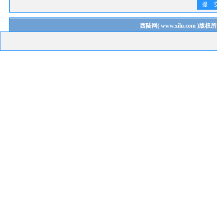
提 
西陆网
(
www.xilu.com
)版权