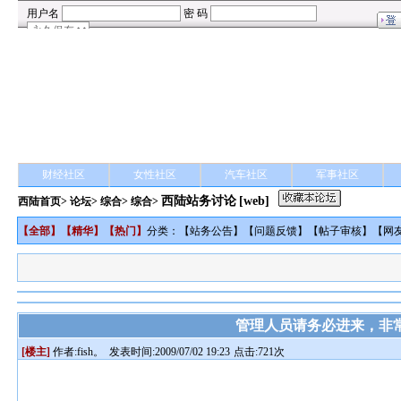
财经社区
女性社区
汽车社区
军事社区
西陆站务讨论
[web]
西陆首页
>
论坛
>
综合
> 综合>
【
全部
】【
精华
】【
热门
】
分类：【
站务公告
】【
问题反馈
】【
帖子审核
】【
网
管理人员请务必进来，非
[楼主]
作者:
fish。
发表时间:2009/07/02 19:23
点击:721次