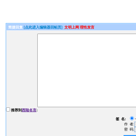
简捷回复
[点此进入编辑器回帖页]
文明上网 理性发言
推荐到
西陆名言
:
签 名:
作 者:
密 码: