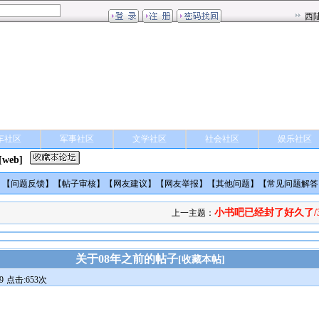
车社区
军事社区
文学社区
社会社区
娱乐社区
[web]
】【
问题反馈
】【
帖子审核
】【
网友建议
】【
网友举报
】【
其他问题
】【
常见问题解答
小书吧已经封了好久了/3
上一主题：
关于08年之前的帖子
[
收藏本帖
]
9
点击:653次