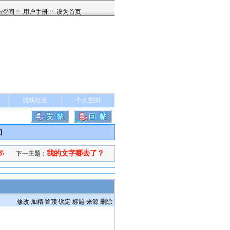
游戏社区
个人空间
】
\
我的文字哪去了？
下一主题：
修改
加精
置顶
锁定
标题
来源
删除