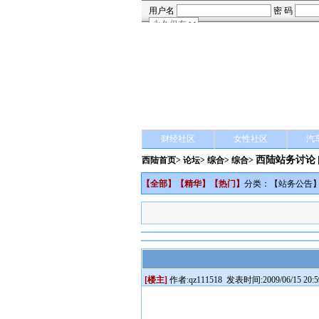
财经社区
女性社区
汽
西陆站务讨论
西陆首页
>
论坛
>
综合
> 综合>
【
全部
】【
精华
】【
热门
】
分类：【
站务公告
[楼主]
作者:
qz111518
发表时间:2009/06/15 20:5