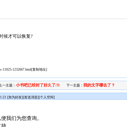
时候才可以恢复?
iew-11025-1232667.html
[
复制地址
]
小书吧已经封了好久了/3\
我的文字哪去了？
上一主题：
下一主题：
1:23
[
加为好友
][
发送消息
][
个人空间
]
以便我们为您查询。
支持。