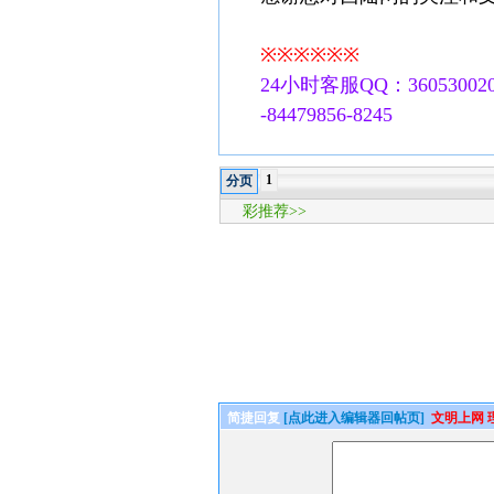
※※※※※※
24小时客服QQ：360530020
-84479856-8245
1
分页
彩推荐>>
简捷回复
[点此进入编辑器回帖页]
文明上网 