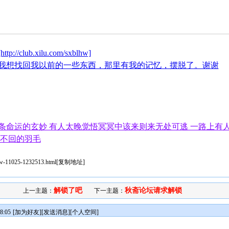
[http://club.xilu.com/sxblhw]
我想找回我以前的一些东西，那里有我的记忆，摆脱了。谢谢
条命运的玄妙 有人太晚觉悟冥冥中该来则来无处可逃 一路上有
长不回的羽毛
iew-11025-1232513.html
[
复制地址
]
解锁了吧
秋斋论坛请求解锁
上一主题：
下一主题：
8:05
[
加为好友
][
发送消息
][
个人空间
]