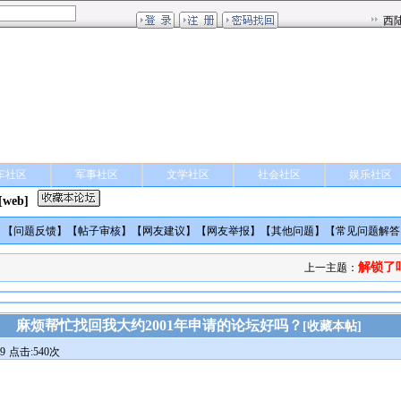
车社区
军事社区
文学社区
社会社区
娱乐社区
[web]
】【
问题反馈
】【
帖子审核
】【
网友建议
】【
网友举报
】【
其他问题
】【
常见问题解答
解锁了
上一主题：
麻烦帮忙找回我大约2001年申请的论坛好吗？
[
收藏本帖
]
9
点击:540次