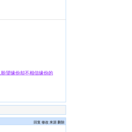
人盼望缘份却不相信缘份的
回复
修改
来源
删除