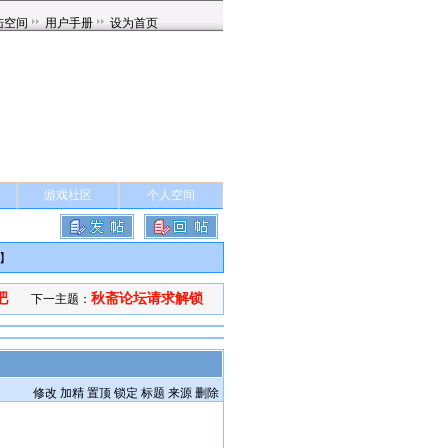
游戏社区
个人空间
】
吧
秋斋论坛请求解锁
下一主题：
修改
加精
置顶
锁定
标题
来源
删除