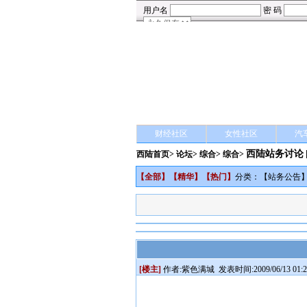
财经社区
女性社区
汽
西陆站务讨论
西陆首页
>
论坛
>
综合
> 综合>
【
全部
】【
精华
】【
热门
】
分类：【
站务公告
[楼主]
作者:
紫色满城
发表时间:2009/06/13 01:2