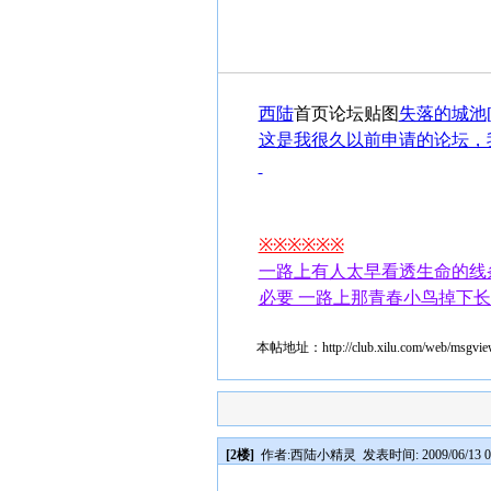
西陆
首页
论坛
贴图
失落的城池
这是我很久以前申请的论坛，
※※※※※※
一路上有人太早看透生命的线
必要 一路上那青春小鸟掉下
本帖地址：
http://club.xilu.com/web/msgv
[2楼]
作者:
西陆小精灵
发表时间: 2009/06/13 0