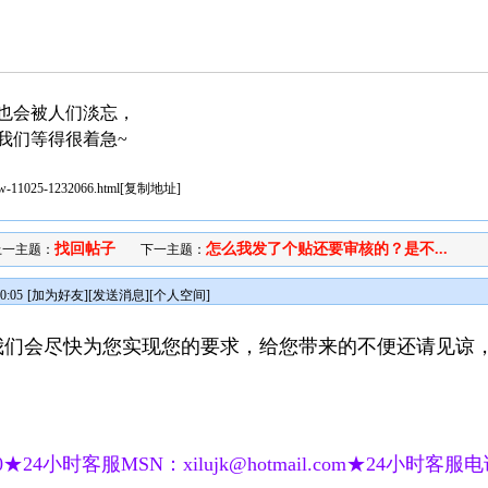
也会被人们淡忘，
我们等得很着急~
iew-11025-1232066.html
[
复制地址
]
找回帖子
怎么我发了个贴还要审核的？是不...
上一主题：
下一主题：
0:05
[
加为好友
][
发送消息
][
个人空间
]
我们会尽快为您实现您的要求，给您带来的不便还请见谅
★24小时客服MSN：xilujk@hotmail.com★24小时客服电话：