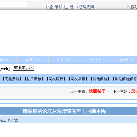
车社区
军事社区
文学社区
社会社区
娱乐社区
[web]
】【
问题反馈
】【
帖子审核
】【
网友建议
】【
网友举报
】【
其他问题
】【
常见问题解答
找回帖子
怎
上一主题：
下一主题：
请被锁的论坛尽快清查完毕！
[
收藏本帖
]
点击:1957次