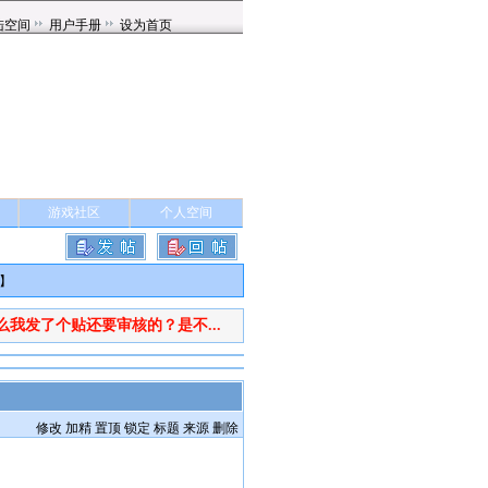
游戏社区
个人空间
】
么我发了个贴还要审核的？是不...
修改
加精
置顶
锁定
标题
来源
删除