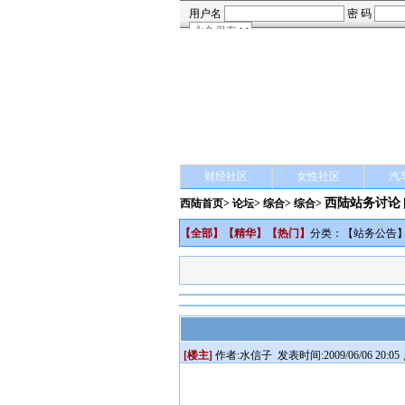
财经社区
女性社区
汽
西陆站务讨论
西陆首页
>
论坛
>
综合
> 综合>
【
全部
】【
精华
】【
热门
】
分类：【
站务公告
[楼主]
作者:
水信子
发表时间:2009/06/06 20:05