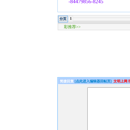
-84479856-8245
1
分页
彩推荐>>
简捷回复
[点此进入编辑器回帖页]
文明上网 