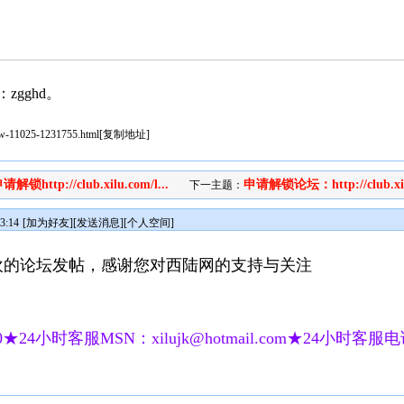
gghd。
iew-11025-1231755.html
[
复制地址
]
请解锁http://club.xilu.com/l...
申请解锁论坛：http://club.xil
下一主题：
3:14
[
加为好友
][
发送消息
][
个人空间
]
欢的论坛发帖，感谢您对西陆网的支持与关注
★24小时客服MSN：xilujk@hotmail.com★24小时客服电话：