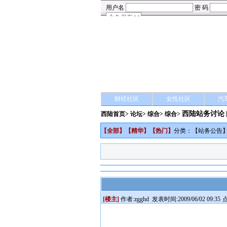
财经社区
女性社区
汽
西陆站务讨论
西陆首页
>
论坛
>
综合
> 综合>
【
全部
】【
精华
】【
热门
】
分类：【
站务公告
[楼主]
作者:
zgghd
发表时间:2009/06/02 09:35
点