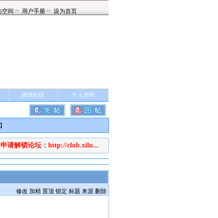
游戏社区
个人空间
】
申请解锁论坛：http://club.xilu...
：
修改
加精
置顶
锁定
标题
来源
删除