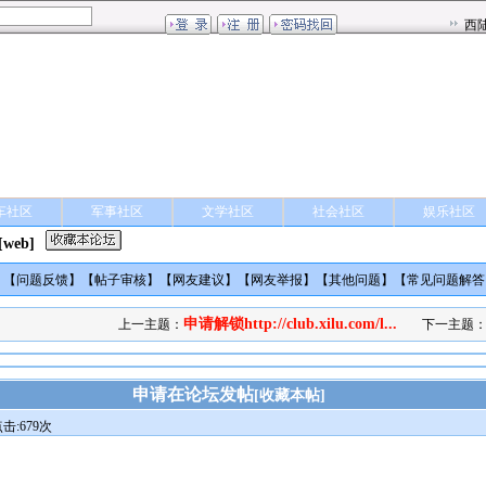
车社区
军事社区
文学社区
社会社区
娱乐社区
[web]
】【
问题反馈
】【
帖子审核
】【
网友建议
】【
网友举报
】【
其他问题
】【
常见问题解答
申请解锁http://club.xilu.com/l...
上一主题：
下一主题
申请在论坛发帖
[
收藏本帖
]
击:679次