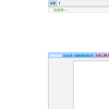
1
分页
彩推荐>>
简捷回复
[点此进入编辑器回帖页]
文明上网 