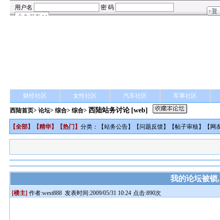
财经社区
女性社区
汽车社区
军事社区
西陆站务讨论
[web]
西陆首页
>
论坛
>
综合
> 综合>
【
全部
】【
精华
】【
热门
】
分类：【
站务公告
】【
问题反馈
】【
帖子审核
】【
网
我的论坛被锁,
[楼主]
作者:
west888
发表时间:2009/05/31 10:24
点击:890次