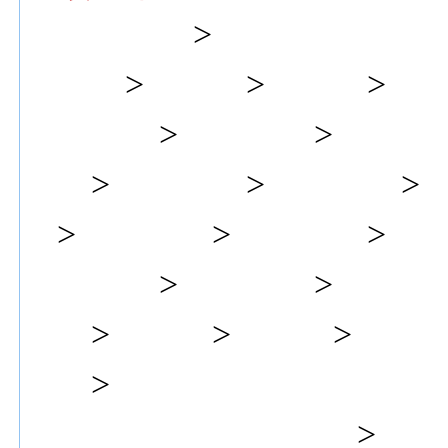
郑工
阀门
>
中国站
http://w
球阀
>
、
闸阀
>
、
蝶阀
>
、
电磁阀
>
、
安全阀
>
、
针型
阀
>
、
隔膜阀
>
、
鸭嘴阀
>
>
、
过滤器
>
、
阻火器
>
、
排污阀
>
、
排泥阀
>
、
切断
阀
>
、
底阀
>
、
视镜
>
、
法
牌
>
、
德国FRING福林阀
日本VENN阀天阀门
>
、
日