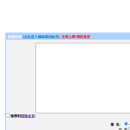
简捷回复
[点此进入编辑器回帖页]
文明上网 理性发言
推荐到
西陆名言
:
签 名:
作 者: