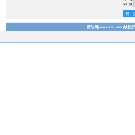
密 码:
提 
西陆网
(
www.xilu.com
)版权