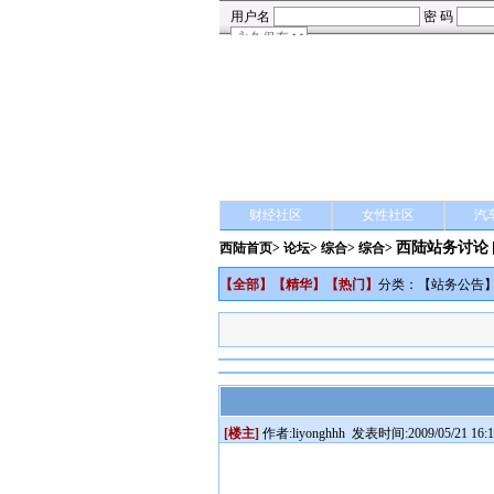
财经社区
女性社区
汽
西陆站务讨论
西陆首页
>
论坛
>
综合
> 综合>
【
全部
】【
精华
】【
热门
】
分类：【
站务公告
[楼主]
作者:
liyonghhh
发表时间:2009/05/21 16:1