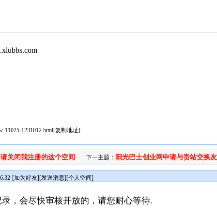
ubbs.com
iew-11025-1231012.html
[
复制地址
]
请关闭我注册的这个空间
阳光巴士创业网申请与贵站交换友..
：
下一主题：
6:32
[
加为好友
][
发送消息
][
个人空间
]
录，会尽快审核开放的，请您耐心等待.