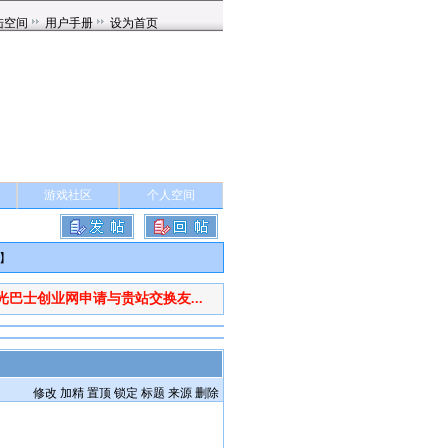
游戏社区
个人空间
】
光巴士创业网申请与贵站交换友...
修改
加精
置顶
锁定
标题
来源
删除