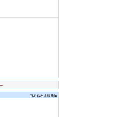
.
回复
修改
来源
删除