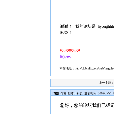
谢谢了 我的论坛是 liyonghhh.xl
麻烦了
※※※※※※
lifgenv
本帖地址：
http://club.xilu.com/web/msgv
上一主题
[2楼]
作者:
西陆小精灵
发表时间: 2009/05/21 1
您好，您的论坛我们已经记