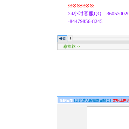
※※※※※※
24小时客服QQ：360530020
-84479856-8245
1
分页
彩推荐>>
简捷回复
[点此进入编辑器回帖页]
文明上网 