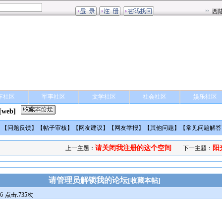
车社区
军事社区
文学社区
社会社区
娱乐社区
[web]
】【
问题反馈
】【
帖子审核
】【
网友建议
】【
网友举报
】【
其他问题
】【
常见问题解答
请关闭我注册的这个空间
阳
上一主题：
下一主题：
请管理员解锁我的论坛
[
收藏本帖
]
6
点击:735次