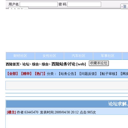
财经社区
女性社区
汽车社区
军事社区
西陆站务讨论
[web]
西陆首页
>
论坛
>
综合
> 综合>
【
全部
】【
精华
】【
热门
】
分类：【
站务公告
】【
问题反馈
】【
帖子审核
】【
网
论坛求解,
[楼主]
作者:
63445470
发表时间:2009/04/30 20:12
点击:905次