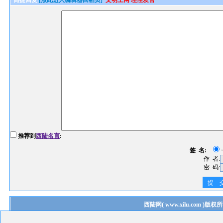
简捷回复
[点此进入编辑器回帖页]
文明上网 理性发言
推荐到
西陆名言
:
签 名:
作 者:
密 码:
提 
西陆网
(
www.xilu.com
)版权