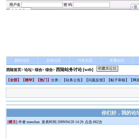
财经社区
女性社区
汽车社区
军事社区
西陆站务讨论
[web]
西陆首页
>
论坛
>
综合
> 综合>
【
全部
】【
精华
】【
热门
】
分类：【
站务公告
】【
问题反馈
】【
帖子审核
】【
网
你们好，我的论
[楼主]
作者:
manshan
发表时间:2009/04/28 14:26
点击:662次