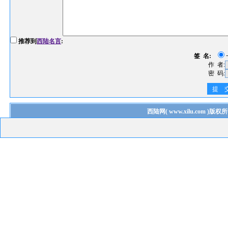
推荐到
西陆名言
:
签 名:
作 者:
密 码:
提 
西陆网
(
www.xilu.com
)版权