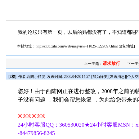
我的论坛只有第一页，以后的贴都没有了，不知道都哪
本帖地址：
http://club.xilu.com/web/msgview-11025-1229397.html
[
复制地址
]
请求放行
上一主题：
下一主
[2楼]
作者:
西陆小精灵
发表时间: 2009/04/28 14:57
[
加为好友
][
发送消息
][
个人空
您好！由于西陆网正在进行整改，2008年之前的
子没有问题 ，我们会帮您恢复 ，为此给您带来
※※※※※※
24小时客服QQ：360530020★24小时客服MSN：xilu
-84479856-8245