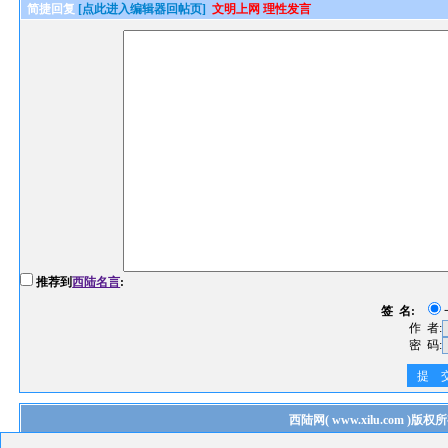
简捷回复
[点此进入编辑器回帖页]
文明上网 理性发言
推荐到
西陆名言
:
签 名:
作 者:
密 码:
提 
西陆网
(
www.xilu.com
)版权