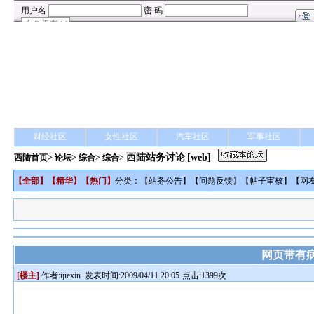
财经社区
女性社区
汽车社区
军事社区
西陆站务讨论
[web]
西陆首页
>
论坛
>
综合
> 综合>
【
全部
】【
精华
】【
热门
】
分类：【
站务公告
】【
问题反馈
】【
帖子审核
】【
网
网页带有病
[楼主]
作者:
ijiexin
发表时间:2009/04/11 20:05
点击:1399次