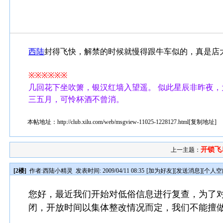
西陆
封得飞快，解禁的时候就慢得跟牛车似的，真是店
※※※※※※
几回花下坐吹箫，银汉红墙入望遥。 似此星辰非昨夜，
三五月，可怜杯酒不曾消。
本帖地址：
http://club.xilu.com/web/msgview-11025-1228127.html
[
复制地址
]
开锁飞
上一主题：
[2楼]
作者:
西陆小精灵
发表时间: 2009/04/11 08:35
[
加为好友
][
发送消息
][
个人空
您好，最近我们开始对低俗信息进行复查，为了
闭，开放时间以集体整改情况而定，我们不能擅