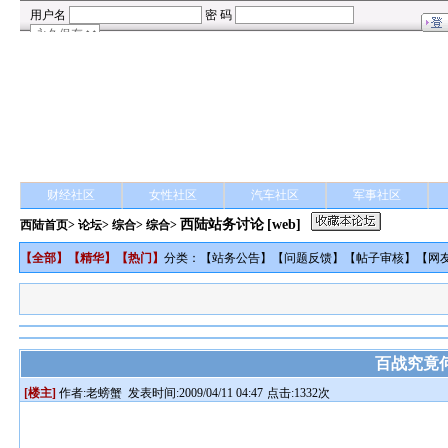
财经社区
女性社区
汽车社区
军事社区
西陆站务讨论
[web]
西陆首页
>
论坛
>
综合
> 综合>
【
全部
】【
精华
】【
热门
】
分类：【
站务公告
】【
问题反馈
】【
帖子审核
】【
网
百战究竟
[楼主]
作者:
老螃蟹
发表时间:2009/04/11 04:47
点击:1332次