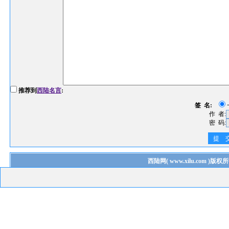
推荐到
西陆名言
:
签 名:
作 者:
密 码:
提 
西陆网
(
www.xilu.com
)版权