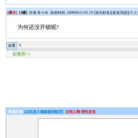
[楼主]
[3楼]
作者:
冬小令
发表时间: 2009/04/13 01:19
[
加为好友
][
发送消息
][
个人
为何还没开锁呢?
1
分页
彩推荐>>
简捷回复
[点此进入编辑器回帖页]
文明上网 理性发言