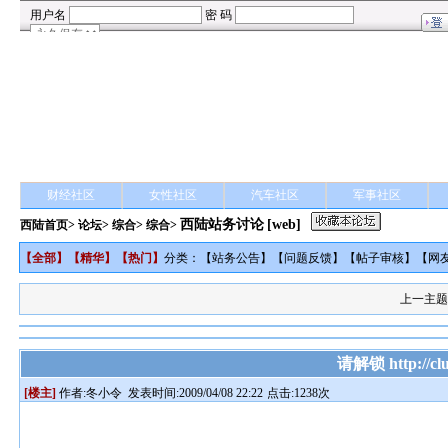
财经社区
女性社区
汽车社区
军事社区
西陆站务讨论
[web]
西陆首页
>
论坛
>
综合
> 综合>
【
全部
】【
精华
】【
热门
】
分类：【
站务公告
】【
问题反馈
】【
帖子审核
】【
网
上一主
请解锁 http://club
[楼主]
作者:
冬小令
发表时间:2009/04/08 22:22
点击:1238次