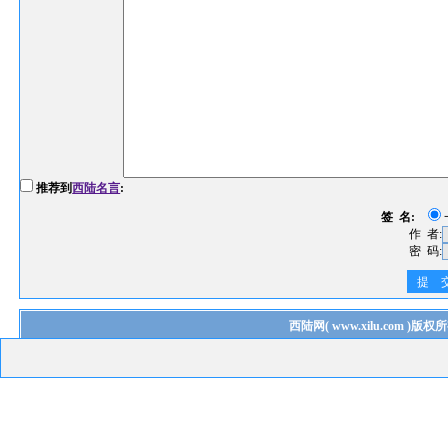
推荐到
西陆名言
:
签 名:
作 者:
密 码:
提 
西陆网
(
www.xilu.com
)版权