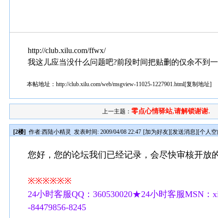
http://club.xilu.com/ffwx/
我这儿应当没什么问题吧?前段时间把贴删的仅余不到一页,
本帖地址：
http://club.xilu.com/web/msgview-11025-1227901.html
[
复制地址
]
零点心情驿站,请解锁谢谢.
上一主题：
[2楼]
作者:
西陆小精灵
发表时间: 2009/04/08 22:47
[
加为好友
][
发送消息
][
个人空
您好，您的论坛我们已经记录，会尽快审核开放
※※※※※※
24小时客服QQ：360530020★24小时客服MSN：xilu
-84479856-8245