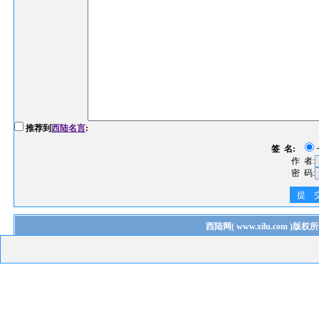
推荐到
西陆名言
:
签 名:
作 者:
密 码:
提 
西陆网
(
www.xilu.com
)版权