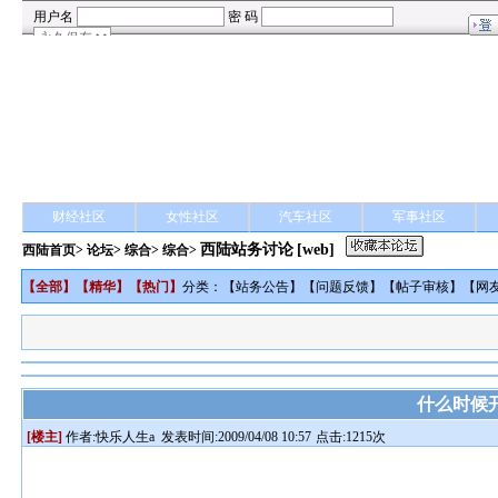
财经社区
女性社区
汽车社区
军事社区
西陆站务讨论
[web]
西陆首页
>
论坛
>
综合
> 综合>
【
全部
】【
精华
】【
热门
】
分类：【
站务公告
】【
问题反馈
】【
帖子审核
】【
网
什么时候
[楼主]
作者:
快乐人生a
发表时间:2009/04/08 10:57
点击:1215次