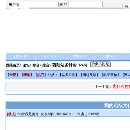
财经社区
女性社区
汽车社区
军事社区
西陆站务讨论
[web]
西陆首页
>
论坛
>
综合
> 综合>
【
全部
】【
精华
】【
热门
】
分类：【
站务公告
】【
问题反馈
】【
帖子审核
】【
网
为什么连
上一主题：
我的论坛为
[楼主]
作者:
我是黄海
发表时间:2009/04/06 19:15
点击:1169次