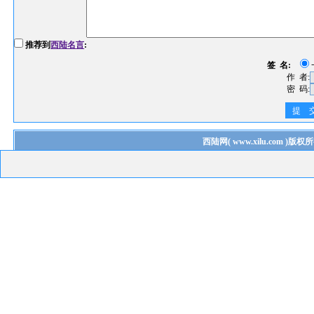
推荐到
西陆名言
:
签 名:
作 者:
密 码:
提 
西陆网
(
www.xilu.com
)版权