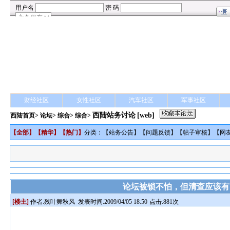
财经社区
女性社区
汽车社区
军事社区
西陆站务讨论
[web]
西陆首页
>
论坛
>
综合
> 综合>
【
全部
】【
精华
】【
热门
】
分类：【
站务公告
】【
问题反馈
】【
帖子审核
】【
网
论坛被锁不怕，但清查应该有
[楼主]
作者:
残叶舞秋风
发表时间:2009/04/05 18:50
点击:881次