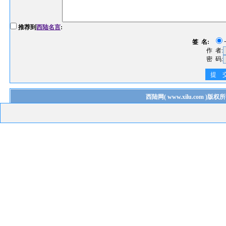
推荐到
西陆名言
:
签 名:
作 者:
密 码:
提 
西陆网
(
www.xilu.com
)版权