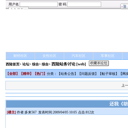
财经社区
女性社区
汽车社区
军事社区
西陆站务讨论
[web]
西陆首页
>
论坛
>
综合
> 综合>
【
全部
】【
精华
】【
热门
】
分类：【
站务公告
】【
问题反馈
】【
帖子审核
】【
网
上
还我《胡
[楼主]
作者:
多来567
发表时间:2009/04/05 10:05
点击:812次