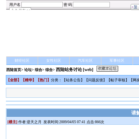
财经社区
女性社区
汽车社区
军事社区
西陆站务讨论
[web]
西陆首页
>
论坛
>
综合
> 综合>
【
全部
】【
精华
】【
热门
】
分类：【
站务公告
】【
问题反馈
】【
帖子审核
】【
网
请
[楼主]
作者:
逆天之月
发表时间:2009/04/05 07:41
点击:866次