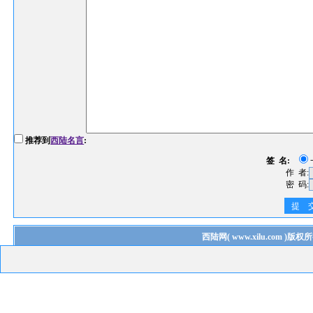
推荐到
西陆名言
:
签 名:
作 者:
密 码:
提 
西陆网
(
www.xilu.com
)版权