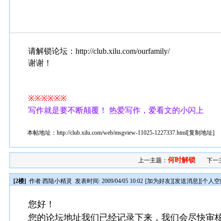
请解锁论坛：http://club.xilu.com/ourfamily/
谢谢！
※※※※※※
写作就是要不断颠覆！ 热爱写作，爱看文的小闪上
本帖地址：
http://club.xilu.com/web/msgview-11025-1227337.html
[
复制地址
]
何时解锁
上一主题：
下一
[2楼]
作者:
西陆小精灵
发表时间: 2009/04/05 10:02
[
加为好友
][
发送消息
][
个人空
您好！
您的论坛地址我们已经记录下来，我们会尽快审