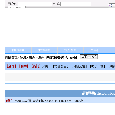
财经社区
女性社区
汽车社区
军事社区
西陆站务讨论
[web]
西陆首页
>
论坛
>
综合
> 综合>
【
全部
】【
精华
】【
热门
】
分类：【
站务公告
】【
问题反馈
】【
帖子审核
】【
网
请解锁http://club.x
[楼主]
作者:
桂花哥
发表时间:2009/04/04 16:40
点击:868次