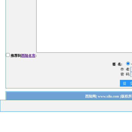
推荐到
西陆名言
:
签 名:
作 者:
密 码:
提 
西陆网
(
www.xilu.com
)版权