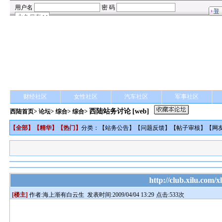
财经社区
女性社区
汽车社区
军事社区
西陆站务讨论
[web]
西陆首页
>
论坛
>
综合
> 综合>
【
全部
】【
精华
】【
热门
】
分类：【
站务公告
】【
问题反馈
】【
帖子审核
】【
网
http://club.xilu.
[楼主]
作者:
海上渐有白云生
发表时间:2009/04/04 13:29
点击:533次