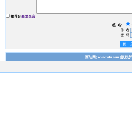
推荐到
西陆名言
:
签 名:
作 者:
密 码:
提 
西陆网
(
www.xilu.com
)版权