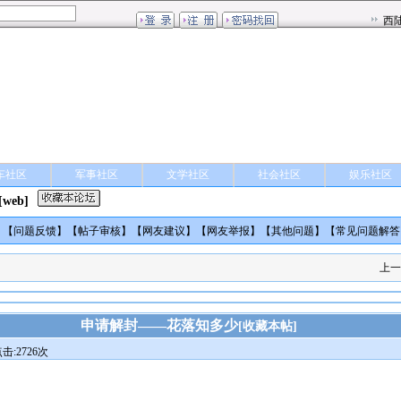
车社区
军事社区
文学社区
社会社区
娱乐社区
[web]
】【
问题反馈
】【
帖子审核
】【
网友建议
】【
网友举报
】【
其他问题
】【
常见问题解答
上一
申请解封——花落知多少
[
收藏本帖
]
击:2726次