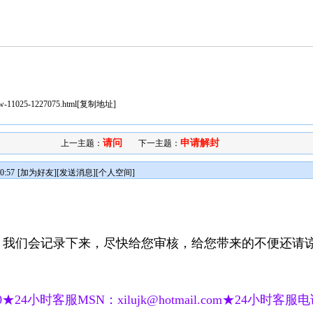
iew-11025-1227075.html
[
复制地址
]
请问
申请解封
上一主题：
下一主题：
0:57
[
加为好友
][
发送消息
][
个人空间
]
，我们会记录下来，尽快给您审核，给您带来的不便还请
★24小时客服MSN：xilujk@hotmail.com★24小时客服电话：