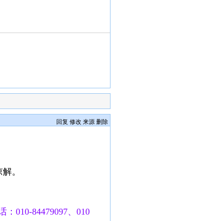
回复
修改
来源
删除
谅解。
010-84479097、010