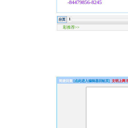
-84479856-8245
1
分页
彩推荐>>
简捷回复
[点此进入编辑器回帖页]
文明上网 