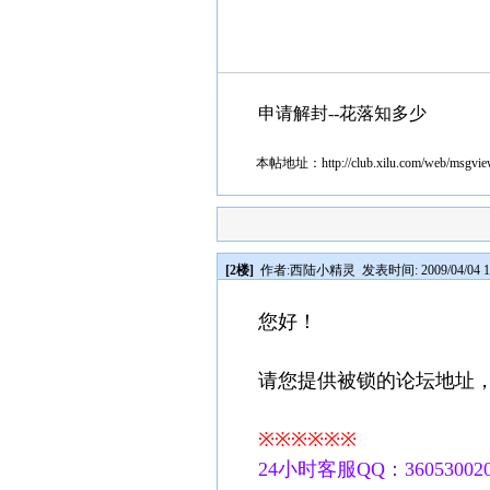
申请解封--花落知多少
本帖地址：
http://club.xilu.com/web/msgv
[2楼]
作者:
西陆小精灵
发表时间: 2009/04/04 1
您好！
请您提供被锁的论坛地址
※※※※※※
24小时客服QQ：360530020