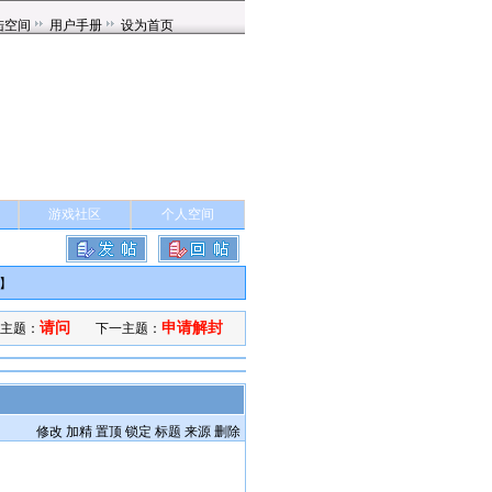
游戏社区
个人空间
】
请问
申请解封
主题：
下一主题：
修改
加精
置顶
锁定
标题
来源
删除