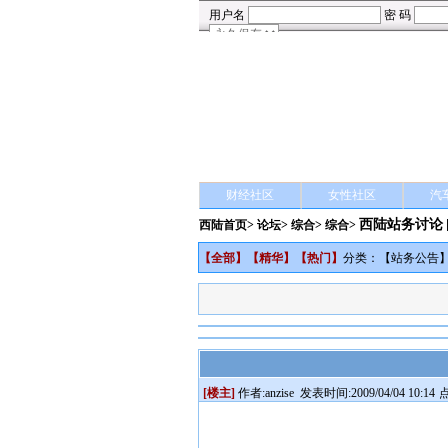
财经社区
女性社区
汽
西陆站务讨论
西陆首页
>
论坛
>
综合
> 综合>
【
全部
】【
精华
】【
热门
】
分类：【
站务公告
[楼主]
作者:
anzise
发表时间:2009/04/04 10:14
点