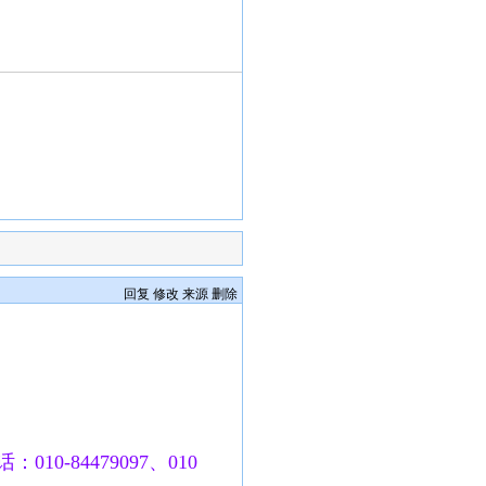
回复
修改
来源
删除
010-84479097、010