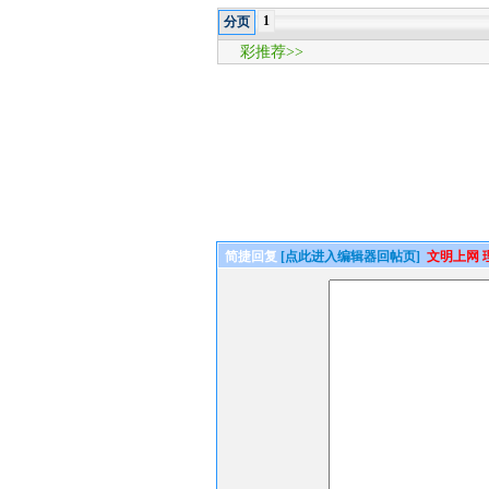
1
分页
彩推荐>>
简捷回复
[点此进入编辑器回帖页]
文明上网 