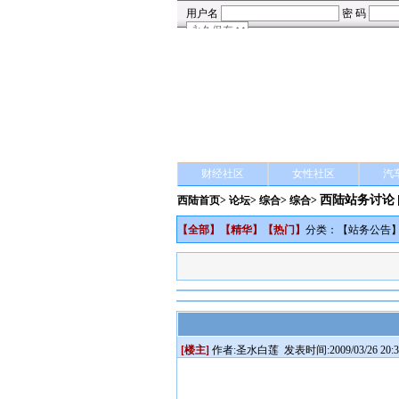
财经社区
女性社区
汽
西陆站务讨论
西陆首页
>
论坛
>
综合
> 综合>
【
全部
】【
精华
】【
热门
】
分类：【
站务公告
[楼主]
作者:
圣水白莲
发表时间:2009/03/26 20:3