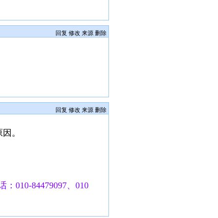
回复
修改
来源
删除
回复
修改
来源
删除
原因。
010-84479097、010