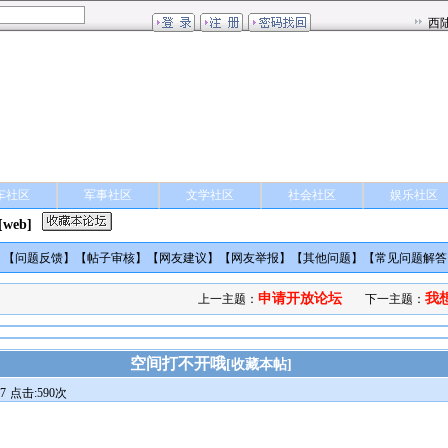
车社区
军事社区
文学社区
社会社区
娱乐社区
[web]
】【
问题反馈
】【
帖子审核
】【
网友建议
】【
网友举报
】【
其他问题
】【
常见问题解答
申请开放论坛
我
上一主题：
下一主题：
空间打不开哦
[
收藏本帖
]
7
点击:590次