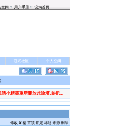
游戏社区
个人空间
】
想請小精靈重新開放此論壇,並把...
修改
加精
置顶
锁定
标题
来源
删除