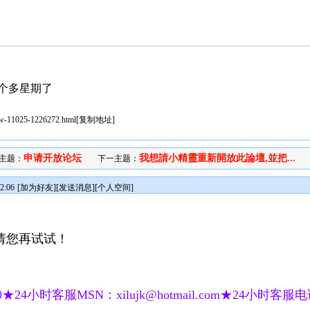
个多星期了
iew-11025-1226272.html
[
复制地址
]
申请开放论坛
我想請小精靈重新開放此論壇,並把...
主题：
下一主题：
2:06
[
加为好友
][
发送消息
][
个人空间
]
请您再试试！
★24小时客服MSN：xilujk@hotmail.com★24小时客服电话：