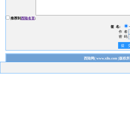
推荐到
西陆名言
:
签 名:
作 者:
密 码:
提 
西陆网
(
www.xilu.com
)版权