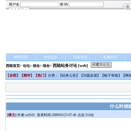
财经社区
女性社区
汽车社区
军事社区
西陆站务讨论
[web]
西陆首页
>
论坛
>
综合
> 综合>
【
全部
】【
精华
】【
热门
】
分类：【
站务公告
】【
问题反馈
】【
帖子审核
】【
网
什么时候
[楼主]
作者:
ss0101
发表时间:2009/03/23 07:46
点击:514次