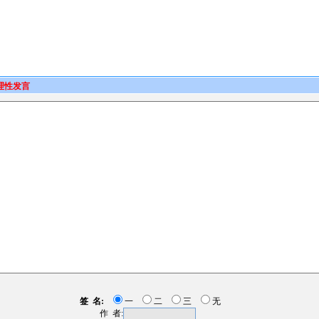
理性发言
签 名:
一
二
三
无
作 者: