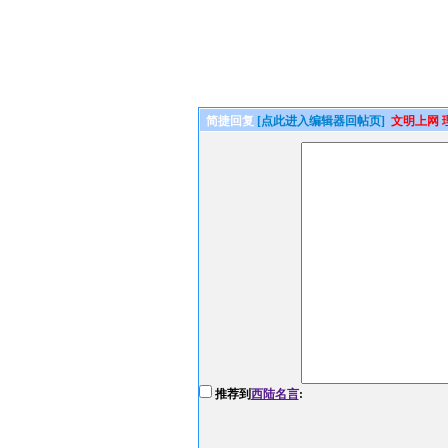
简捷回复
[点此进入编辑器回帖页]
文明上网 
推荐到
西陆名言
: