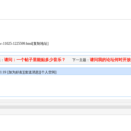
iew-11025-1225599.html
[
复制地址
]
请问：一个帖子里能贴多少音乐？
请问我的论坛何时开放
题：
下一主题：
1:19
[
加为好友
][
发送消息
][
个人空间
]