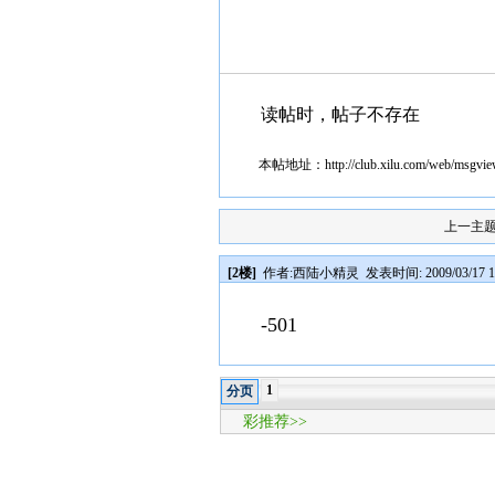
读帖时，帖子不存在
本帖地址：
http://club.xilu.com/web/msgv
上一主
[2楼]
作者:
西陆小精灵
发表时间: 2009/03/17 1
-501
1
分页
彩推荐>>