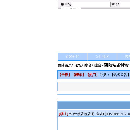
财经社区
女性社区
汽
西陆站务讨论
西陆首页
>
论坛
>
综合
> 综合>
【
全部
】【
精华
】【
热门
】
分类：【
站务公告
[楼主]
作者:
菠萝菠萝吧
发表时间:2009/03/17 10