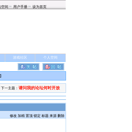
游戏社区
个人空间
】
请问我的论坛何时开放
下一主题：
修改
加精
置顶
锁定
标题
来源
删除