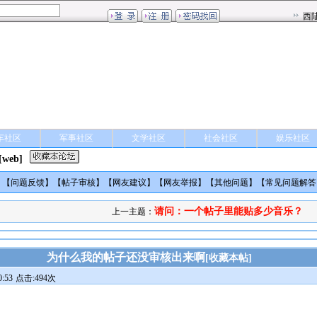
车社区
军事社区
文学社区
社会社区
娱乐社区
[web]
】【
问题反馈
】【
帖子审核
】【
网友建议
】【
网友举报
】【
其他问题
】【
常见问题解答
请问：一个帖子里能贴多少音乐？
上一主题：
为什么我的帖子还没审核出来啊
[
收藏本帖
]
:53
点击:494次