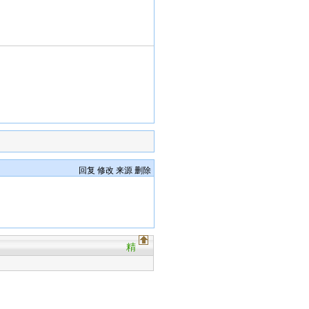
回复
修改
来源
删除
精