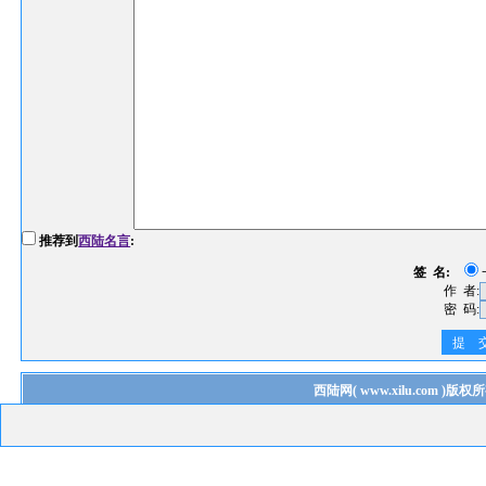
推荐到
西陆名言
:
签 名:
作 者:
密 码:
提 
西陆网
(
www.xilu.com
)版权