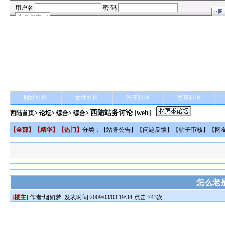
财经社区
女性社区
汽车社区
军事社区
西陆站务讨论
[web]
西陆首页
>
论坛
>
综合
> 综合>
【
全部
】【
精华
】【
热门
】
分类：【
站务公告
】【
问题反馈
】【
帖子审核
】【
网
怎么老
[楼主]
作者:
烟如梦
发表时间:2009/03/03 19:34
点击:743次