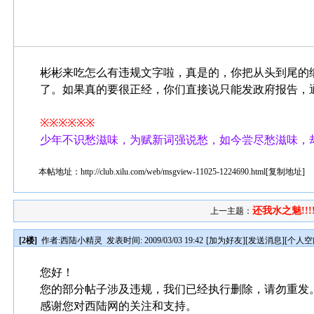
彬彬来吃怎么有违规文字啦，真是的，你把从头到尾的
了。如果真的要很正经，你们直接说只能发政府报告，
※※※※※※
少年不识愁滋味，为赋新词强说愁，如今尝尽愁滋味，
本帖地址：
http://club.xilu.com/web/msgview-11025-1224690.html
[
复制地址
]
还我水之魅!!!!
上一主题：
[2楼]
作者:
西陆小精灵
发表时间: 2009/03/03 19:42
[
加为好友
][
发送消息
][
个人空
您好！
您的部分帖子涉及违规，我们已经执行删除，请勿重发
感谢您对西陆网的关注和支持。