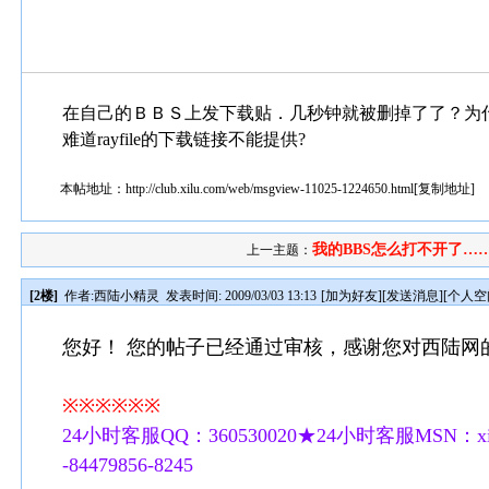
在自己的ＢＢＳ上发下载贴．几秒钟就被删掉了了？为
难道rayfile的下载链接不能提供?
本帖地址：
http://club.xilu.com/web/msgview-11025-1224650.html
[
复制地址
]
我的BBS怎么打不开了……
上一主题：
[2楼]
作者:
西陆小精灵
发表时间: 2009/03/03 13:13
[
加为好友
][
发送消息
][
个人空
您好！ 您的帖子已经通过审核，感谢您对西陆网
※※※※※※
24小时客服QQ：360530020★24小时客服MSN：xilu
-84479856-8245