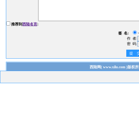
推荐到
西陆名言
:
签 名:
作 者:
密 码:
提 
西陆网
(
www.xilu.com
)版权