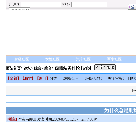
财经社区
女性社区
汽车社区
军事社区
西陆站务讨论
[web]
西陆首页
>
论坛
>
综合
> 综合>
【
全部
】【
精华
】【
热门
】
分类：【
站务公告
】【
问题反馈
】【
帖子审核
】【
网
上
为什么总是删
[楼主]
作者:
vr99dl
发表时间:2009/03/03 12:57
点击:456次