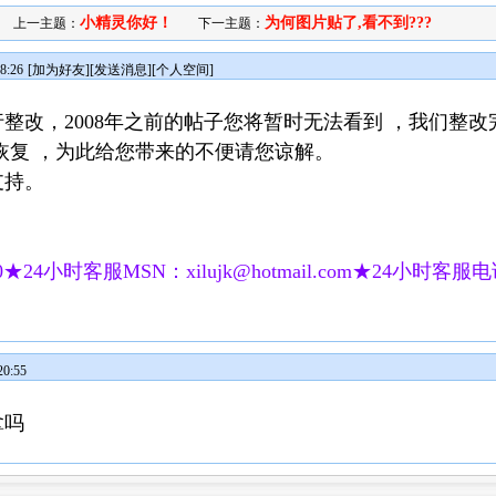
小精灵你好！
为何图片贴了,看不到???
上一主题：
下一主题：
8:26
[
加为好友
][
发送消息
][
个人空间
]
整改，2008年之前的帖子您将暂时无法看到 ，我们整改
恢复 ，为此给您带来的不便请您谅解。
支持。
★24小时客服MSN：xilujk@hotmail.com★24小时客服电话：
0:55
拿吗