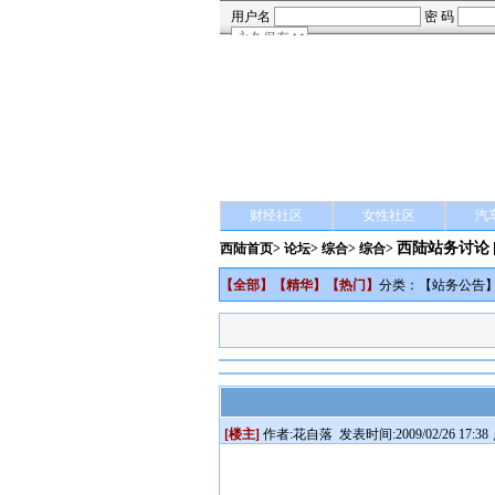
财经社区
女性社区
汽
西陆站务讨论
西陆首页
>
论坛
>
综合
> 综合>
【
全部
】【
精华
】【
热门
】
分类：【
站务公告
[楼主]
作者:
花自落
发表时间:2009/02/26 17:38