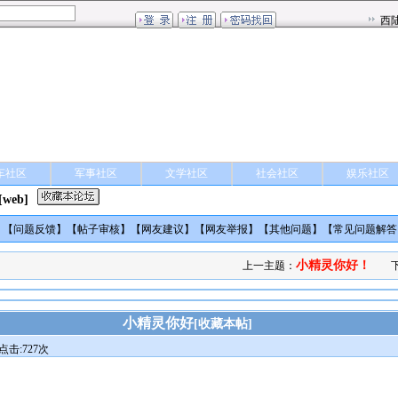
车社区
军事社区
文学社区
社会社区
娱乐社区
[web]
】【
问题反馈
】【
帖子审核
】【
网友建议
】【
网友举报
】【
其他问题
】【
常见问题解答
小精灵你好！
上一主题：
小精灵你好
[
收藏本帖
]
点击:727次