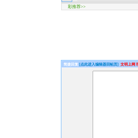
彩推荐>>
简捷回复
[点此进入编辑器回帖页]
文明上网 