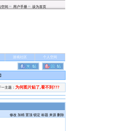
游戏社区
个人空间
】
为何图片贴了,看不到???
下一主题：
修改
加精
置顶
锁定
标题
来源
删除