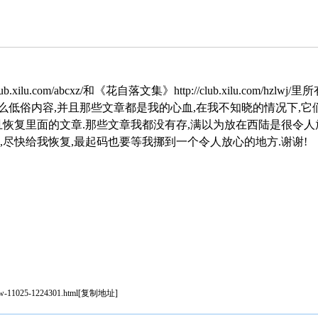
.xilu.com/abcxz/和《花自落文集》http://club.xilu.com/h
低俗内容,并且那些文章都是我的心血,在我不知晓的情况下,它
且恢复里面的文章.那些文章我都没有存,满以为放在西陆是很令人
,尽快给我恢复,最起码也要等我挪到一个令人放心的地方.谢谢!
iew-11025-1224301.html
[
复制地址
]