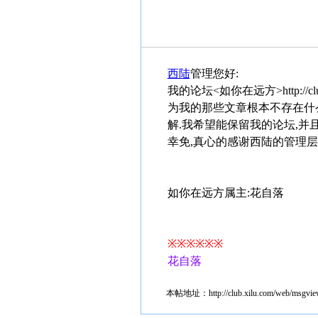
西陆
管理您好:
我的论坛<如你在远方>http://club
为我的那些文章根本不存在什么
解.我希望能保留我的论坛,并
幸免,真心的感谢西陆的管理层
如你在远方属主:花自落
※※※※※※
花自落
本帖地址：
http://club.xilu.com/web/msgv