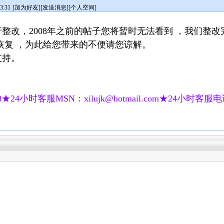
3:31
[
加为好友
][
发送消息
][
个人空间
]
整改，2008年之前的帖子您将暂时无法看到 ，我们整改
恢复 ，为此给您带来的不便请您谅解。
支持。
★24小时客服MSN：xilujk@hotmail.com★24小时客服电话：