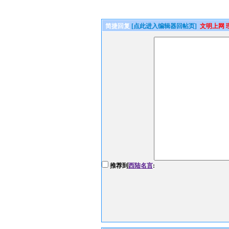
简捷回复
[点此进入编辑器回帖页]
文明上网 
推荐到
西陆名言
: