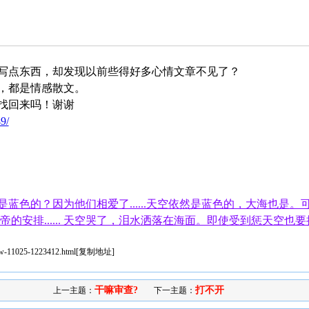
写点东西，却发现以前些得好多心情文章不见了？
，都是情感散文。
找回来吗！谢谢
9/
蓝色的？因为他们相爱了......天空依然是蓝色的，大海也是
帝的安排...... 天空哭了，泪水洒落在海面。即使受到惩天空也
iew-11025-1223412.html
[
复制地址
]
干嘛审查?
打不开
上一主题：
下一主题：