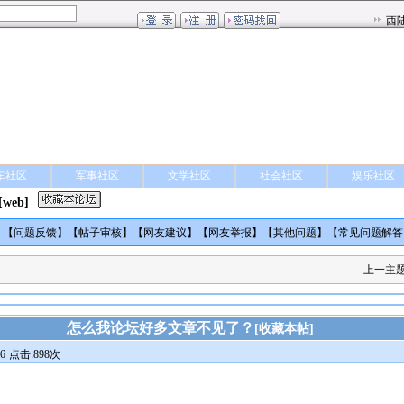
车社区
军事社区
文学社区
社会社区
娱乐社区
[web]
】【
问题反馈
】【
帖子审核
】【
网友建议
】【
网友举报
】【
其他问题
】【
常见问题解答
上一主
怎么我论坛好多文章不见了？
[
收藏本帖
]
6
点击:898次