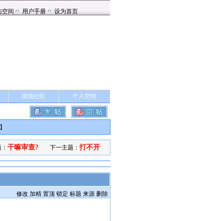
游戏社区
个人空间
】
干嘛审查?
打不开
题：
下一主题：
修改
加精
置顶
锁定
标题
来源
删除