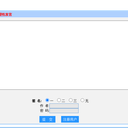
理性发言
签 名:
一
二
三
无
作 者:
密 码:
提 交
注册用户