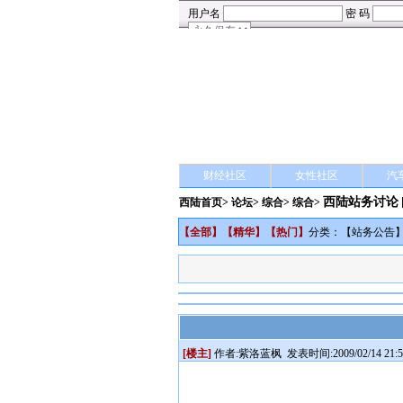
财经社区
女性社区
汽
西陆站务讨论
西陆首页
>
论坛
>
综合
> 综合>
【
全部
】【
精华
】【
热门
】
分类：【
站务公告
[楼主]
作者:
紫洛蓝枫
发表时间:2009/02/14 21:5