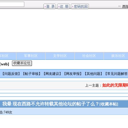
车社区
军事社区
文学社区
社会社区
娱乐社区
[web]
】【
问题反馈
】【
帖子审核
】【
网友建议
】【
网友举报
】【
其他问题
】【
常见问题解答
如此的无限期
上一主题：
我晕 现在西路不允许转载其他论坛的帖子了么？
[
收藏本帖
]
击:749次