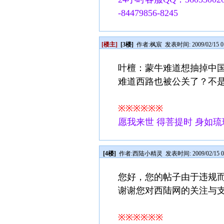
-84479856-8245
[楼主]
[3楼]
作者:
枫宸
发表时间: 2009/02/15 0
叶檀：蒙牛难道想抽掉中
难道西路也被公关了？不
※※※※※※
愿我来世 得菩提时 身如琉
[4楼]
作者:
西陆小精灵
发表时间: 2009/02/15 0
您好，您的帖子由于违规
谢谢您对西陆网的关注与
※※※※※※