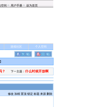
游戏社区
个人空间
】
吗？
什么时候开放啊
下一主题：
修改
加精
置顶
锁定
标题
来源
删除