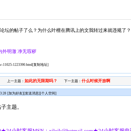
他论坛的帖子了么？为什么叶檀在腾讯上的文我转过来就违规了？
内外明澈 净无瑕秽
iew-11025-1223390.html
[
复制地址
]
如此的无限期吗？
什么时候开放啊
上一主题：
下一主题：
3:28
[
加为好友
][
发送消息
][
个人空间
]
帖子主题。
★24小时客服MSN：xilujk@hotmail.com★24小时客服电话：