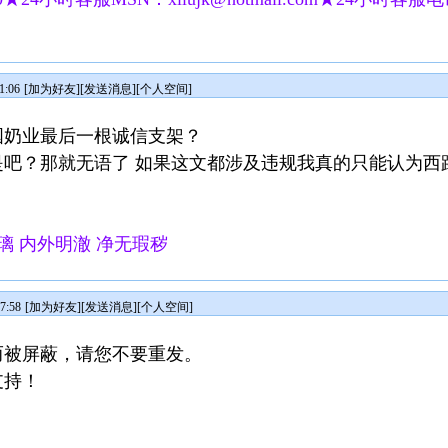
1:06
[
加为好友
][
发送消息
][
个人空间
]
国奶业最后一根诚信支架？
是吧？那就无语了 如果这文都涉及违规我真的只能认为西
璃 内外明澈 净无瑕秽
7:58
[
加为好友
][
发送消息
][
个人空间
]
而被屏蔽，请您不要重发。
支持！