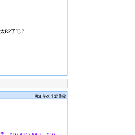
太RP了吧？
回复
修改
来源
删除
010-84479097、010