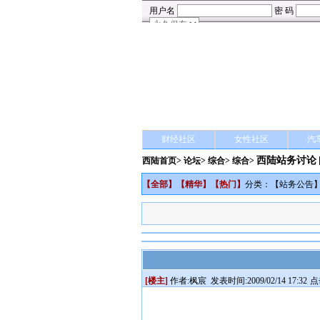
财经社区
女性社区
汽
西陆站务讨论
西陆首页
>
论坛
>
综合
> 综合>
【
全部
】【
精华
】【
热门
】
分类：【
站务公告
[楼主]
作者:
枫宸
发表时间:2009/02/14 17:32
点