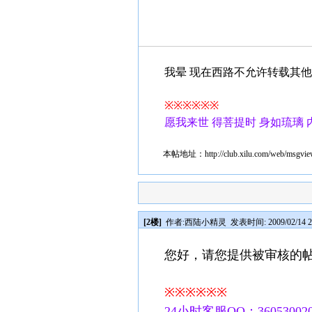
我晕 现在西路不允许转载其
※※※※※※
愿我来世 得菩提时 身如琉璃 
本帖地址：
http://club.xilu.com/web/msgv
[2楼]
作者:
西陆小精灵
发表时间: 2009/02/14 2
您好，请您提供被审核的
※※※※※※
24小时客服QQ：360530020