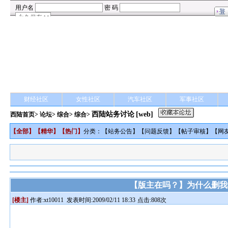
财经社区
女性社区
汽车社区
军事社区
西陆站务讨论
[web]
西陆首页
>
论坛
>
综合
> 综合>
【
全部
】【
精华
】【
热门
】
分类：【
站务公告
】【
问题反馈
】【
帖子审核
】【
网
【版主在吗？】为什么删我
[楼主]
作者:
xt10011
发表时间:2009/02/11 18:33
点击:808次