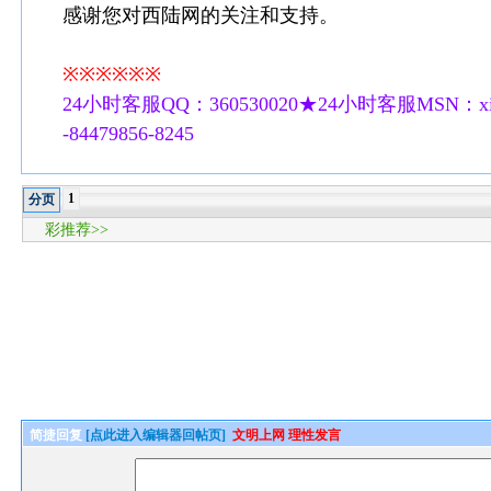
感谢您对西陆网的关注和支持。
※※※※※※
24小时客服QQ：360530020★24小时客服MSN：xilu
-84479856-8245
1
分页
彩推荐>>
简捷回复
[点此进入编辑器回帖页]
文明上网 理性发言