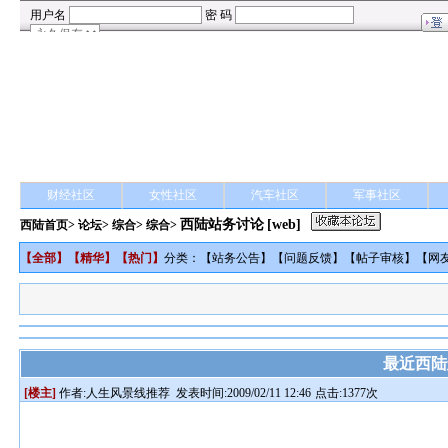
财经社区
女性社区
汽车社区
军事社区
西陆站务讨论
[web]
西陆首页
>
论坛
>
综合
> 综合>
【
全部
】【
精华
】【
热门
】
分类：【
站务公告
】【
问题反馈
】【
帖子审核
】【
网
最近西陆
[楼主]
作者:
人生风景线推荐
发表时间:2009/02/11 12:46
点击:1377次