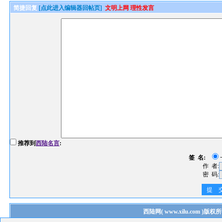
简捷回复
[点此进入编辑器回帖页]
文明上网 理性发言
推荐到
西陆名言
:
签 名:
作 者:
密 码:
提 
西陆网
(
www.xilu.com
)版权