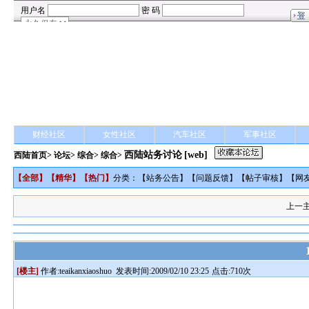
财经社区
女性社区
汽车社区
军事社区
西陆站务讨论
[web]
西陆首页
>
论坛
>
综合
> 综合>
【
全部
】【
精华
】【
热门
】
分类：【
站务公告
】【
问题反馈
】【
帖子审核
】【
网
上一
[楼主]
作者:
teaikanxiaoshuo
发表时间:2009/02/10 23:25
点击:710次