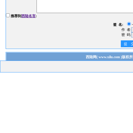
推荐到
西陆名言
:
签 名:
作 者:
密 码:
提 
西陆网
(
www.xilu.com
)版权