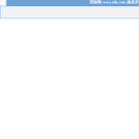
西陆网
(
www.xilu.com
)版权