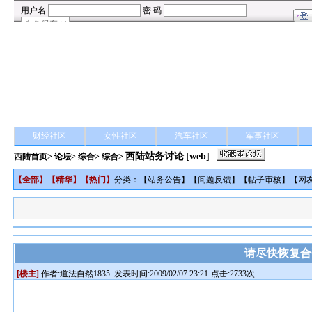
财经社区
女性社区
汽车社区
军事社区
西陆站务讨论
[web]
西陆首页
>
论坛
>
综合
> 综合>
【
全部
】【
精华
】【
热门
】
分类：【
站务公告
】【
问题反馈
】【
帖子审核
】【
网
请尽快恢复合
[楼主]
作者:
道法自然1835
发表时间:2009/02/07 23:21
点击:2733次