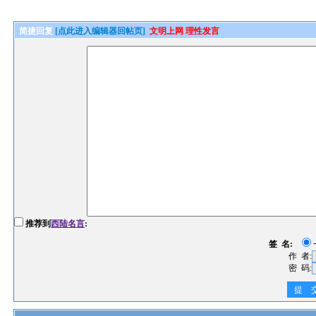
简捷回复
[点此进入编辑器回帖页]
文明上网 理性发言
推荐到
西陆名言
:
签 名:
作 者:
密 码:
提 