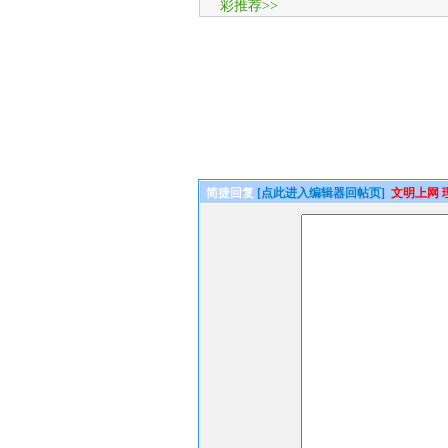
彩推荐>>
简捷回复
[点此进入编辑器回帖页]
文明上网 