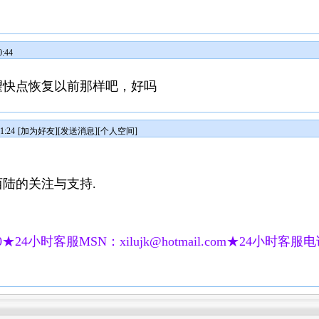
:44
望快点恢复以前那样吧，好吗
1:24
[
加为好友
][
发送消息
][
个人空间
]
陆的关注与支持.
★24小时客服MSN：xilujk@hotmail.com★24小时客服电话：