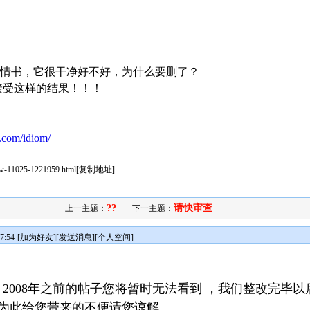
情书，它很干净好不好，为什么要删了？
接受这样的结果！！！
！
！
u.com/idiom/
iew-11025-1221959.html
[
复制地址
]
??
请快审查
上一主题：
下一主题：
7:54
[
加为好友
][
发送消息
][
个人空间
]
2008年之前的帖子您将暂时无法看到 ，我们整改完毕以
，为此给您带来的不便请您谅解。