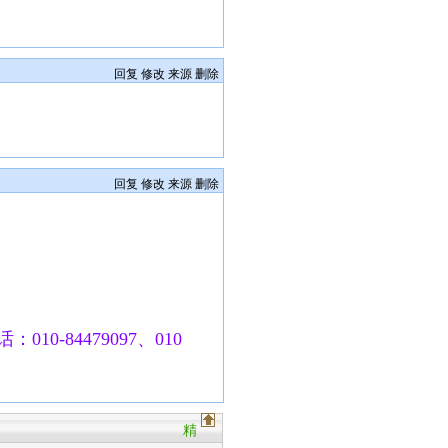
回复
修改
来源
删除
回复
修改
来源
删除
010-84479097、010
精