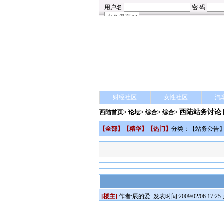
财经社区
女性社区
汽
西陆站务讨论
西陆首页
>
论坛
>
综合
> 综合>
【
全部
】【
精华
】【
热门
】
分类：【
站务公告
[楼主]
作者:
辰的爱
发表时间:2009/02/06 17:25