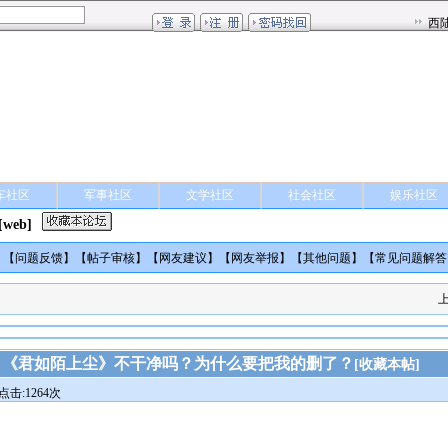
车社区
军事社区
文学社区
社会社区
娱乐社区
[web]
】【
问题反馈
】【
帖子审核
】【
网友建议
】【
网友举报
】【
其他问题
】【
常见问题解答
《君如陌上尘》不干净吗？为什么要把我的删了？
[
收藏本帖
]
点击:1264次