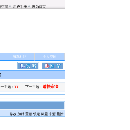
游戏社区
个人空间
】
??
请快审查
上一主题：
下一主题：
修改
加精
置顶
锁定
标题
来源
删除