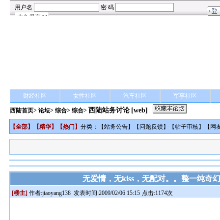
财经社区
女性社区
汽车社区
军事社区
西陆站务讨论
[web]
西陆首页
>
论坛
>
综合
> 综合>
【
全部
】【
精华
】【
热门
】
分类：【
站务公告
】【
问题反馈
】【
帖子审核
】【
网
无爱情，无kiss，无配对。。整一纯奇
[楼主]
作者:
jiaoyang138
发表时间:2009/02/06 15:15
点击:1174次