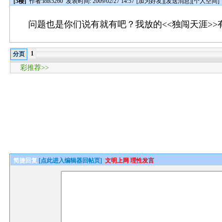
[5楼]
作者:
lois5260
发表时间: 2009/02/27 14:57
[
加为好友
][
发送消息
][
个人空间
]
问题也是你们说有就有吧？我放的<<独闯天涯>
1
分页
彩推荐>>
简捷回复
[点此进入编辑器回帖页]
文明上网 理性发言