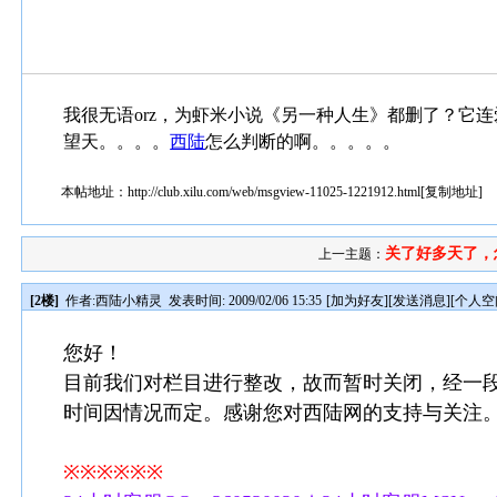
我很无语orz，为虾米小说《另一种人生》都删了？它连
望天。。。。
西陆
怎么判断的啊。。。。。
本帖地址：
http://club.xilu.com/web/msgview-11025-1221912.html
[
复制地址
]
关了好多天了，
上一主题：
[2楼]
作者:
西陆小精灵
发表时间: 2009/02/06 15:35
[
加为好友
][
发送消息
][
个人空
您好！
目前我们对栏目进行整改，故而暂时关闭，经一
时间因情况而定。感谢您对西陆网的支持与关注
※※※※※※