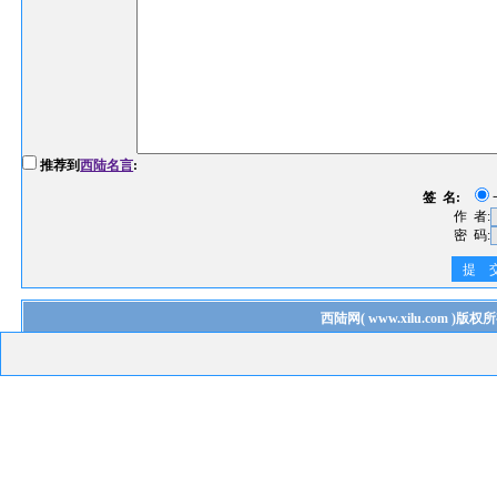
推荐到
西陆名言
:
签 名:
作 者:
密 码:
提 
西陆网
(
www.xilu.com
)版权