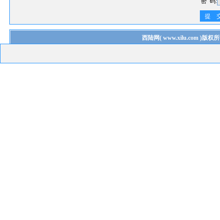
密 码:
提 
西陆网
(
www.xilu.com
)版权