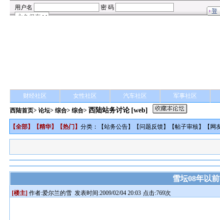
财经社区
女性社区
汽车社区
军事社区
西陆站务讨论
[web]
西陆首页
>
论坛
>
综合
> 综合>
【
全部
】【
精华
】【
热门
】
分类：【
站务公告
】【
问题反馈
】【
帖子审核
】【
网
雪坛08年以
[楼主]
作者:
爱尔兰的雪
发表时间:2009/02/04 20:03
点击:769次