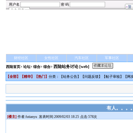
财经社区
女性社区
汽车社区
军事社区
西陆站务讨论
[web]
西陆首页
>
论坛
>
综合
> 综合>
【
全部
】【
精华
】【
热门
】
分类：【
站务公告
】【
问题反馈
】【
帖子审核
】【
网
有人。。。
[楼主]
作者:
futianyu
发表时间:2009/02/03 18:25
点击:578次