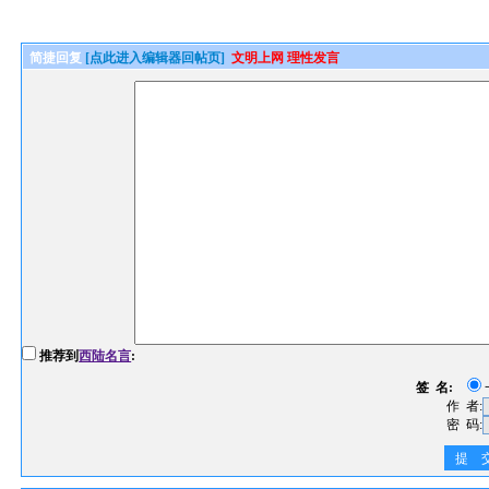
简捷回复
[点此进入编辑器回帖页]
文明上网 理性发言
推荐到
西陆名言
:
签 名:
作 者:
密 码:
提 