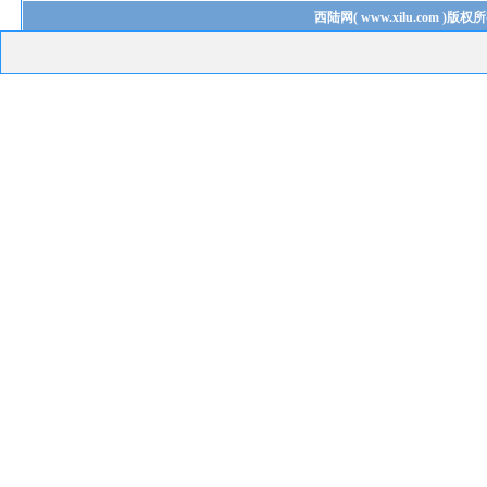
西陆网
(
www.xilu.com
)版权