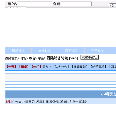
财经社区
女性社区
汽车社区
军事社区
西陆站务讨论
[web]
西陆首页
>
论坛
>
综合
> 综合>
【
全部
】【
精华
】【
热门
】
分类：【
站务公告
】【
问题反馈
】【
帖子审核
】【
网
小精灵,
[楼主]
作者:
小李毒刀
发表时间:2009/01/25 01:17
点击:805次