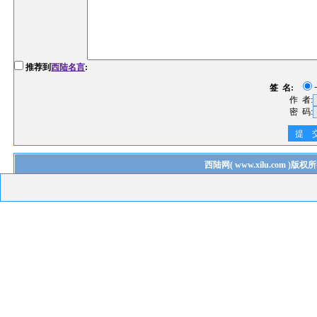
推荐到
西陆名言
:
签 名:
作 者:
密 码:
提 
西陆网
(
www.xilu.com
)版权