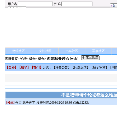
财经社区
女性社区
汽车社区
军事社区
西陆站务讨论
[web]
西陆首页
>
论坛
>
综合
> 综合>
【
全部
】【
精华
】【
热门
】
分类：【
站务公告
】【
问题反馈
】【
帖子审核
】【
网
不是吧!申请个论坛都这么难,
[楼主]
作者:
疯子殿下
发表时间:2008/12/29 19:36
点击:1223次