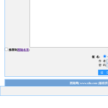
推荐到
西陆名言
:
签 名:
作 者:
密 码:
提 
西陆网
(
www.xilu.com
)版权